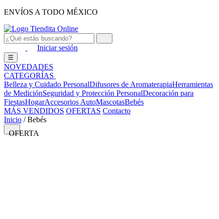
ENVÍOS A TODO MÉXICO
Iniciar sesión
☰
NOVEDADES
CATEGORÍAS
Belleza y Cuidado Personal
Difusores de Aromaterapia
Herramientas
de Medición
Seguridad y Protección Personal
Decoración para
Fiestas
Hogar
Accesorios Auto
Mascotas
Bebés
MÁS VENDIDOS
OFERTAS
Contacto
Inicio
/
Bebés
OFERTA