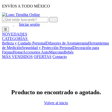
ENVÍOS A TODO MÉXICO
Iniciar sesión
☰
NOVEDADES
CATEGORÍAS
Belleza y Cuidado Personal
Difusores de Aromaterapia
Herramientas
de Medición
Seguridad y Protección Personal
Decoración para
Fiestas
Hogar
Accesorios Auto
Mascotas
Bebés
MÁS VENDIDOS
OFERTAS
Contacto
Producto no encontrado o agotado.
Volver al inicio